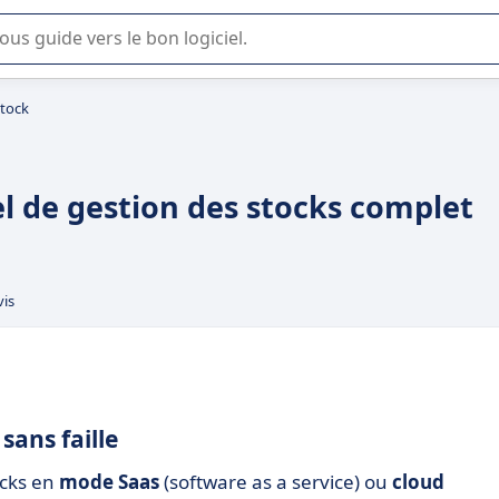
lisation ou la sélection de logiciel SaaS en entreprise.
Stock
iel de gestion des stocks complet
vis
 sans faille
ocks en
mode Saas
(software as a service) ou
cloud