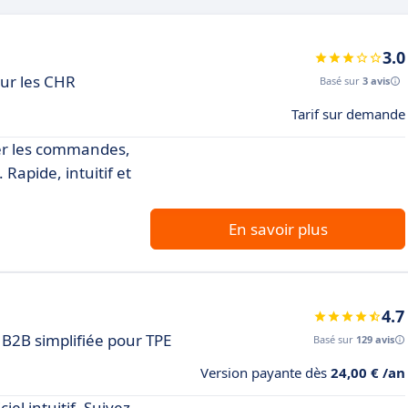
3.0
our les CHR
Basé sur
3 avis
Tarif sur demande
rer les commandes,
Rapide, intuitif et
En savoir plus
4.7
 B2B simplifiée pour TPE
Basé sur
129 avis
Version payante dès
24,00 € /an
iel intuitif. Suivez