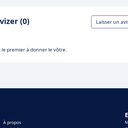
izer (0)
Laisser un avi
 le premier à donner le vôtre.
E
M
À propos