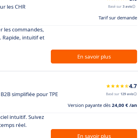
our les CHR
Basé sur
3 avis
Tarif sur demande
rer les commandes,
Rapide, intuitif et
En savoir plus
4.7
 B2B simplifiée pour TPE
Basé sur
129 avis
Version payante dès
24,00 € /an
iel intuitif. Suivez
temps réel.
En savoir plus