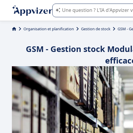
L'IA de Appvizer vous guide dans l'uti
Organisation et planification
Gestion de stock
GSM - Ge
GSM - Gestion stock Modula
efficac