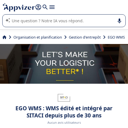
répondre (plusieurs lignes avec
shift + entrée
).
L'IA de Appvizer vous guide dans l'utilisation ou la sélection de
logiciel SaaS en entreprise.
Organisation et planification
Gestion d'entrepôt
EGO WMS
EGO WMS : WMS édité et intégré par
SITACI depuis plus de 30 ans
Aucun avis utilisateurs