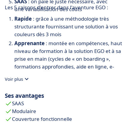
SAAS
: on paie le juste nécessaire, avec
Les 5 raisons d'entrer dans l'aventure EGO :
une variabilisation des couts
Rapide
: grâce à une méthodologie très
structurante fournissant une solution à vos
couleurs dès 3 mois
Apprenante
: montée en compétences, haut
niveau de formation à la solution EGO et à sa
prise en main (cycles de « on boarding »,
formations approfondies, aide en ligne, e-
learning…)
Voir plus
Agile
: PME nantaise, entreprise à taille
humaine, flexibilité des équipes
Ses avantages
Collaborative
: travail en équipe, outil de
SAAS
partage SharePoint, réseau de partenaires.
Modulaire
Evolutive
: parcours client et univers de
Couverture fonctionnelle
services (MCO, mises à jour, formations, conseil,
communauté, évènements...)