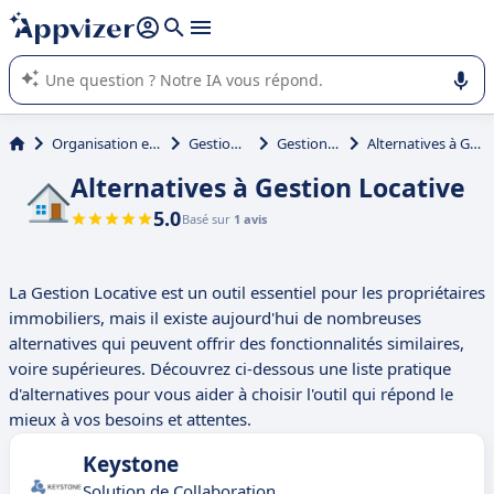
répondre (plusieurs lignes avec
shift + entrée
).
L'IA de Appvizer vous guide dans l'utilisation ou la sélection de
logiciel SaaS en entreprise.
Organisation et planification
Gestion locative
Gestion Locative
Alternatives à Gestion Locative
Alternatives à Gestion Locative
5.0
Basé sur
1 avis
La Gestion Locative est un outil essentiel pour les propriétaires
immobiliers, mais il existe aujourd'hui de nombreuses
alternatives qui peuvent offrir des fonctionnalités similaires,
voire supérieures. Découvrez ci-dessous une liste pratique
d'alternatives pour vous aider à choisir l'outil qui répond le
mieux à vos besoins et attentes.
Keystone
Solution de Collaboration