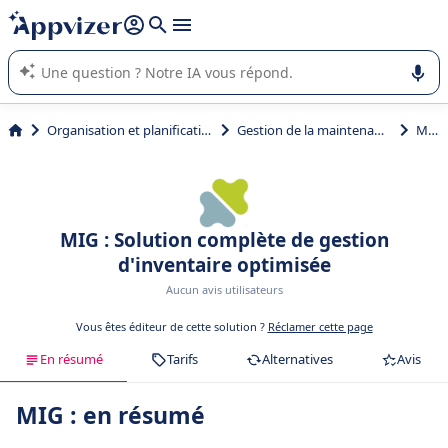
répondre (plusieurs lignes avec
shift + entrée
).
L'IA de Appvizer vous guide dans l'utilisation ou la sélection de
logiciel SaaS en entreprise.
Organisation et planification
Gestion de la maintenance
MIG
MIG : Solution complète de gestion
d'inventaire optimisée
Aucun avis utilisateurs
Vous êtes éditeur de cette solution ?
Réclamer cette page
En résumé
Tarifs
Alternatives
Avis
MIG : en résumé