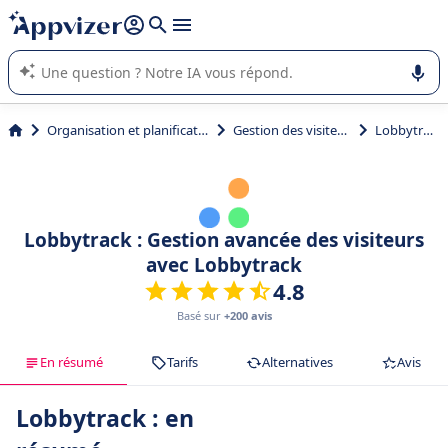
répondre (plusieurs lignes avec
shift + entrée
).
L'IA de Appvizer vous guide dans l'utilisation ou la sélection de
logiciel SaaS en entreprise.
Organisation et planification
Gestion des visiteurs
Lobbytrack
Lobbytrack : Gestion avancée des visiteurs
avec Lobbytrack
4.8
Basé sur
+200 avis
En résumé
Tarifs
Alternatives
Avis
Lobbytrack : en