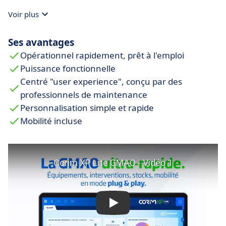
Profils utilisateurs préconfigurés : technicien,
Gestion de stock smart : réapprovisionnement
Voir plus
responsable, magasinier.
automatique, alerte anti rupture, vue
Prise en main intuitive en quelques clics.
instantanée du magasin.
Ses avantages
Opérationnel rapidement, prêt à l'emploi
Puissance fonctionnelle
Centré "user experience", conçu par des
professionnels de maintenance
Personnalisation simple et rapide
Mobilité incluse