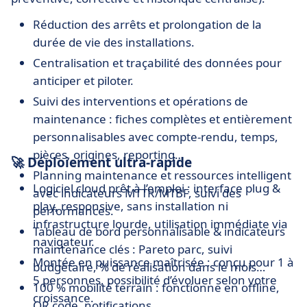
Réduction des arrêts et prolongation de la
durée de vie des installations.
Centralisation et traçabilité des données pour
anticiper et piloter.
Suivi des interventions et opérations de
maintenance : fiches complètes et entièrement
personnalisables avec compte‑rendu, temps,
pièces, origines, reporting…
🚀 Déploiement ultra-rapide
Planning maintenance et ressources intelligent
Logiciel cloud prêt à l’emploi : interface plug &
avec indicateurs MTTR/MTBF, suivi des
play, responsive, sans installation ni
performances.
infrastructure lourde, utilisation immédiate via
Tableau de bord personnalisable & indicateurs
navigateur.
maintenance clés : Pareto parc, suivi
Montée en puissance maîtrisée : conçu pour 1 à
budgétaire, % de réalisation dans le mois…
5 personnes, possibilité d’évoluer selon votre
100 % mobilité terrain : fonctionne en offline,
croissance.
QR code, notifications.