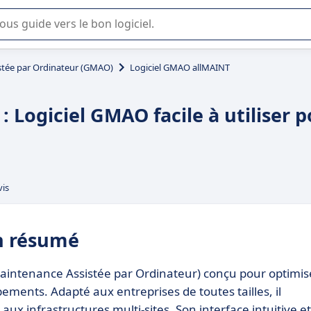
lisation ou la sélection de logiciel SaaS en entreprise.
stée par Ordinateur (GMAO)
Logiciel GMAO allMAINT
 Logiciel GMAO facile à utiliser 
vis
n résumé
Maintenance Assistée par Ordinateur) conçu pour optimis
pements. Adapté aux entreprises de toutes tailles, il
ux infrastructures multi-sites. Son interface intuitive et