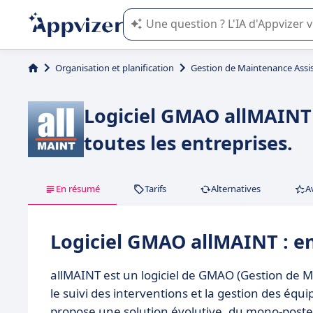
L'IA de Appvizer vous guide dans l'uti
Organisation et planification
Gestion de Maintenance Assi
Logiciel GMAO allMAINT :
toutes les entreprises.
En résumé
Tarifs
Alternatives
A
Logiciel GMAO allMAINT : e
allMAINT est un logiciel de GMAO (Gestion de 
le suivi des interventions et la gestion des équi
propose une solution évolutive, du mono-poste a