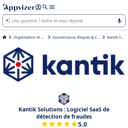
répondre (plusieurs lignes avec
shift + entrée
).
L'IA de Appvizer vous guide dans l'utilisation ou la sélection de
logiciel SaaS en entreprise.
Organisation et planification
Gouvernance, Risques & Conformité (GRC)
Kantik Solutions
Kantik Solutions : Logiciel SaaS de
détection de fraudes
5.0