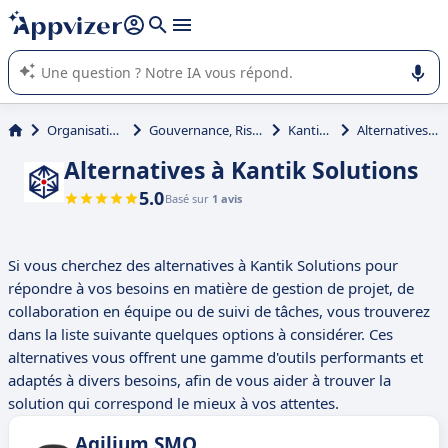
répondre (plusieurs lignes avec
shift + entrée
).
L'IA de Appvizer vous guide dans l'utilisation ou la sélection de
logiciel SaaS en entreprise.
Organisation et planification
Gouvernance, Risques & Conformité (GRC)
Kantik Solutions
Alternatives à Kantik Solutions
Alternatives à Kantik Solutions
5.0
Basé sur
1 avis
Si vous cherchez des alternatives à Kantik Solutions pour
répondre à vos besoins en matière de gestion de projet, de
collaboration en équipe ou de suivi de tâches, vous trouverez
dans la liste suivante quelques options à considérer. Ces
alternatives vous offrent une gamme d'outils performants et
adaptés à divers besoins, afin de vous aider à trouver la
solution qui correspond le mieux à vos attentes.
Agilium SMQ