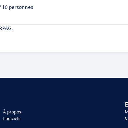
 / 10 personnes
ERPAG.
E
M
À propos
C
Logiciels