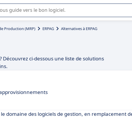
lisation ou la sélection de logiciel SaaS en entreprise.
 de Production (MRP)
ERPAG
Alternatives à ERPAG
? Découvrez ci-dessous une liste de solutions
ins.
 d'approvisionnements
le domaine des logiciels de gestion, en remplacement d