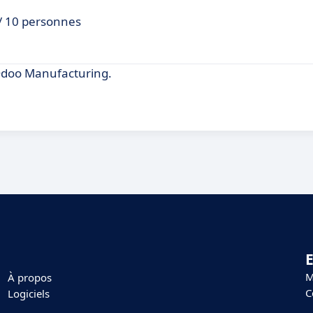
 / 10 personnes
Odoo Manufacturing.
E
M
À propos
C
Logiciels