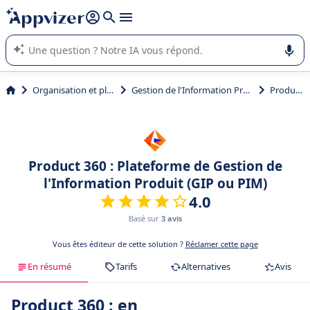
répondre (plusieurs lignes avec
shift + entrée
).
L'IA de Appvizer vous guide dans l'utilisation ou la sélection de
logiciel SaaS en entreprise.
Organisation et planification
Gestion de l'Information Produit (GIP ou PIM)
Product 360
Product 360 : Plateforme de Gestion de
l'Information Produit (GIP ou PIM)
4.0
Basé sur
3 avis
Vous êtes éditeur de cette solution ?
Réclamer cette page
En résumé
Tarifs
Alternatives
Avis
Product 360 : en