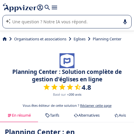
répondre (plusieurs lignes avec
shift + entrée
).
L'IA de Appvizer vous guide dans l'utilisation ou la sélection de
logiciel SaaS en entreprise.
Organisations et associations
Eglises
Planning Center
Planning Center : Solution complète de
gestion d'églises en ligne
4.8
Basé sur
+200 avis
Vous êtes éditeur de cette solution ?
Réclamer cette page
En résumé
Tarifs
Alternatives
Avis
Planning Center : en