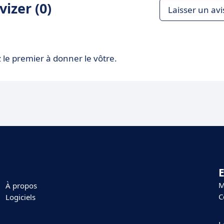
izer (0)
Laisser un avi
 le premier à donner le vôtre.
E
M
À propos
C
Logiciels