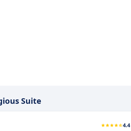
gious Suite
4.4