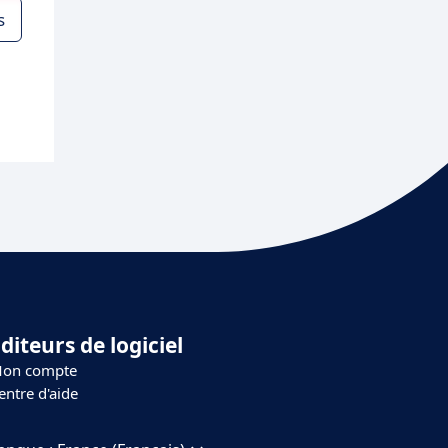
s
diteurs de logiciel
on compte
entre d'aide