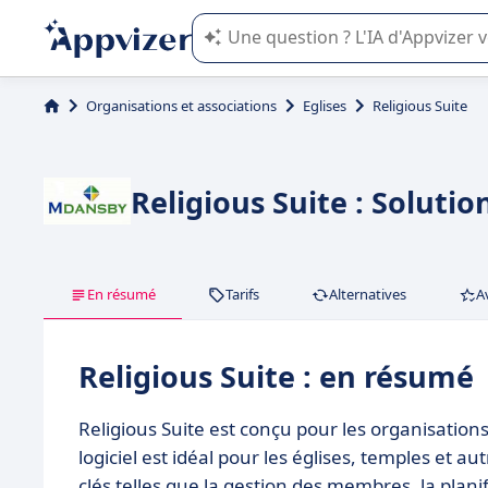
L'IA de Appvizer vous guide dans l'uti
Organisations et associations
Eglises
Religious Suite
Religious Suite : Soluti
En résumé
Tarifs
Alternatives
A
Religious Suite : en résumé
Religious Suite est conçu pour les organisation
logiciel est idéal pour les églises, temples et 
clés telles que la gestion des membres, la plani