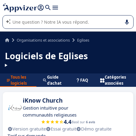
répondre (plusieurs lignes avec
shift + entrée
).
L'IA de Appvizer vous guide dans l'utilisation ou la sélection de
logiciel SaaS en entreprise.
Organisations et associations
Eglises
Logiciels de Eglises
Tous les
Guide
Catégories
FAQ
logiciels
d'achat
associées
iKnow Church
Gestion intuitive pour
communautés religieuses
4.4
Basé sur
6 avis
Version gratuite
Essai gratuit
Démo gratuite
Tarif sur demande