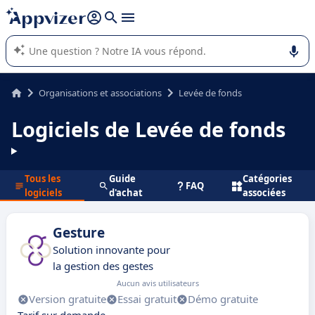
répondre (plusieurs lignes avec
shift + entrée
).
L'IA de Appvizer vous guide dans l'utilisation ou la sélection de
logiciel SaaS en entreprise.
Organisations et associations
Levée de fonds
Logiciels de Levée de fonds
Tous les
Guide
Catégories
FAQ
logiciels
d'achat
associées
Gesture
Solution innovante pour
la gestion des gestes
Aucun avis utilisateurs
Version gratuite
Essai gratuit
Démo gratuite