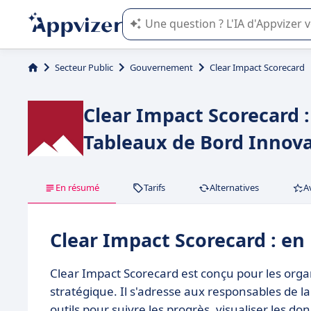
L'IA de Appvizer vous guide dans l'uti
Secteur Public
Gouvernement
Clear Impact Scorecard
Clear Impact Scorecard 
Tableaux de Bord Innov
En résumé
Tarifs
Alternatives
A
Clear Impact Scorecard : e
Clear Impact Scorecard est conçu pour les org
stratégique. Il s'adresse aux responsables de la
outils pour suivre les progrès, visualiser les don