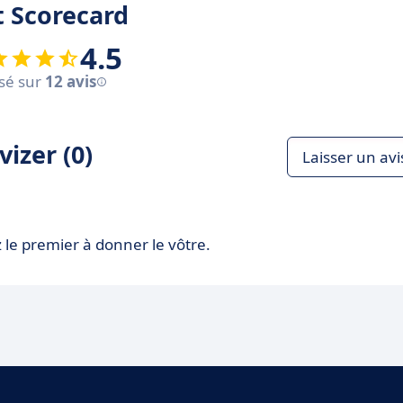
t Scorecard
4.5
sé sur
12 avis
izer (0)
Laisser un avi
 le premier à donner le vôtre.