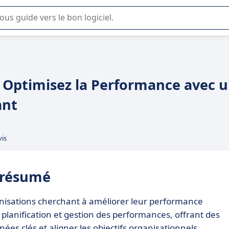
lisation ou la sélection de logiciel SaaS en entreprise.
: Optimisez la Performance avec 
ant
vis
n résumé
anisations cherchant à améliorer leur performance
 planification et gestion des performances, offrant des
nées clés et aligner les objectifs organisationnels.