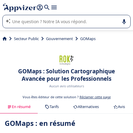
répondre (plusieurs lignes avec
shift + entrée
).
L'IA de Appvizer vous guide dans l'utilisation ou la sélection de
logiciel SaaS en entreprise.
Secteur Public
Gouvernement
GOMaps
GOMaps : Solution Cartographique
Avancée pour les Professionnels
Aucun avis utilisateurs
Vous êtes éditeur de cette solution ?
Réclamer cette page
En résumé
Tarifs
Alternatives
Avis
GOMaps : en résumé