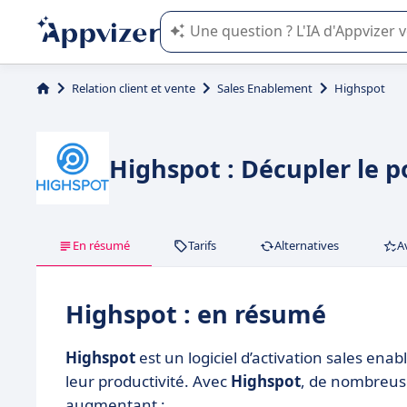
L'IA de Appvizer vous guide dans l'uti
Relation client et vente
Sales Enablement
Highspot
Highspot : Décupler le 
En résumé
Tarifs
Alternatives
A
Highspot : en résumé
Highspot
est un logiciel d’activation sales ena
leur productivité. Avec
Highspot
, de nombreuse
augmentant :