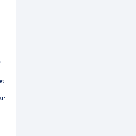
e
et
sur