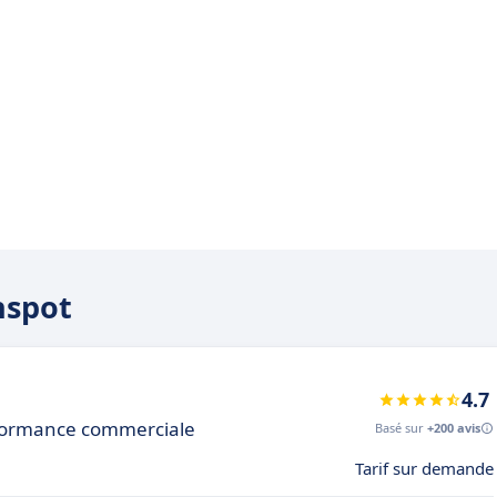
hspot
4.7
erformance commerciale
Basé sur
+200 avis
Tarif sur demande