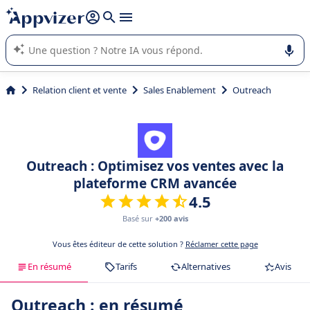
répondre (plusieurs lignes avec
shift + entrée
).
L'IA de Appvizer vous guide dans l'utilisation ou la sélection de
logiciel SaaS en entreprise.
Relation client et vente
Sales Enablement
Outreach
Outreach : Optimisez vos ventes avec la
plateforme CRM avancée
4.5
Basé sur
+200 avis
Vous êtes éditeur de cette solution ?
Réclamer cette page
En résumé
Tarifs
Alternatives
Avis
Outreach : en résumé