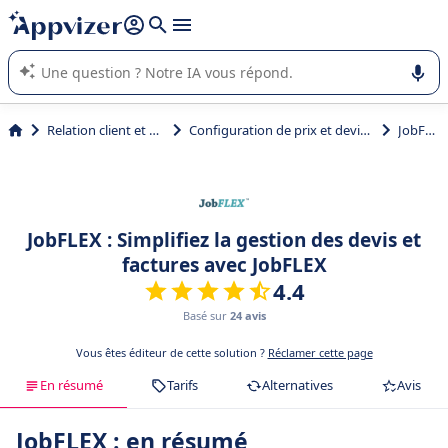
répondre (plusieurs lignes avec
shift + entrée
).
L'IA de Appvizer vous guide dans l'utilisation ou la sélection de
logiciel SaaS en entreprise.
Relation client et vente
Configuration de prix et devis (CPQ)
JobFLEX
JobFLEX : Simplifiez la gestion des devis et
factures avec JobFLEX
4.4
Basé sur
24 avis
Vous êtes éditeur de cette solution ?
Réclamer cette page
En résumé
Tarifs
Alternatives
Avis
JobFLEX : en résumé