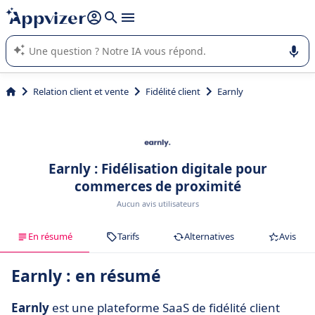
répondre (plusieurs lignes avec
shift + entrée
).
L'IA de Appvizer vous guide dans l'utilisation ou la sélection de
logiciel SaaS en entreprise.
Relation client et vente
Fidélité client
Earnly
Earnly : Fidélisation digitale pour
commerces de proximité
Aucun avis utilisateurs
En résumé
Tarifs
Alternatives
Avis
Earnly : en résumé
Earnly
est une plateforme SaaS de fidélité client