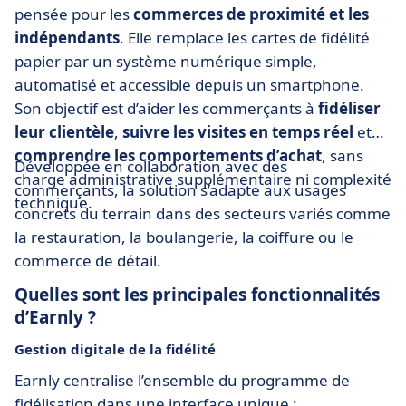
pensée pour les
commerces de proximité et les
indépendants
. Elle remplace les cartes de fidélité
papier par un système numérique simple,
automatisé et accessible depuis un smartphone.
Son objectif est d’aider les commerçants à
fidéliser
leur clientèle
,
suivre les visites en temps réel
et
comprendre les comportements d’achat
, sans
Développée en collaboration avec des
charge administrative supplémentaire ni complexité
commerçants, la solution s’adapte aux usages
technique.
concrets du terrain dans des secteurs variés comme
la restauration, la boulangerie, la coiffure ou le
commerce de détail.
Quelles sont les principales fonctionnalités
d’Earnly ?
Gestion digitale de la fidélité
Earnly centralise l’ensemble du programme de
fidélisation dans une interface unique :