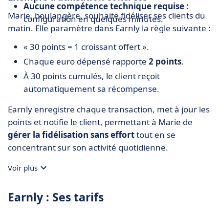
Aucune compétence technique requise :
Marie, boulangère, souhaite fidéliser ses clients du
configuration en quelques minutes.
matin. Elle paramètre dans Earnly la règle suivante :
« 30 points = 1 croissant offert ».
Chaque euro dépensé rapporte
2 points
.
À 30 points cumulés, le client reçoit
automatiquement sa récompense.
Earnly enregistre chaque transaction, met à jour les
points et notifie le client, permettant à Marie de
gérer la fidélisation sans effort
tout en se
concentrant sur son activité quotidienne.
Voir plus
Earnly : Ses tarifs