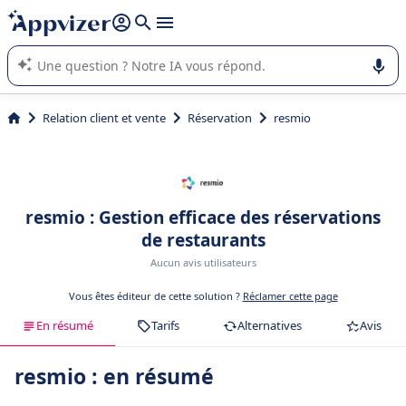
répondre (plusieurs lignes avec
shift + entrée
).
L'IA de Appvizer vous guide dans l'utilisation ou la sélection de
logiciel SaaS en entreprise.
Relation client et vente
Réservation
resmio
resmio : Gestion efficace des réservations
de restaurants
Aucun avis utilisateurs
Vous êtes éditeur de cette solution ?
Réclamer cette page
En résumé
Tarifs
Alternatives
Avis
resmio : en résumé