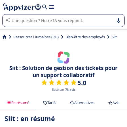
répondre (plusieurs lignes avec
shift + entrée
).
L'IA de Appvizer vous guide dans l'utilisation ou la sélection de
logiciel SaaS en entreprise.
Ressources Humaines (RH)
Bien-être des employés
Siit
Siit : Solution de gestion des tickets pour
un support collaboratif
5.0
Basé sur
78 avis
En résumé
Tarifs
Alternatives
Avis
Siit : en résumé