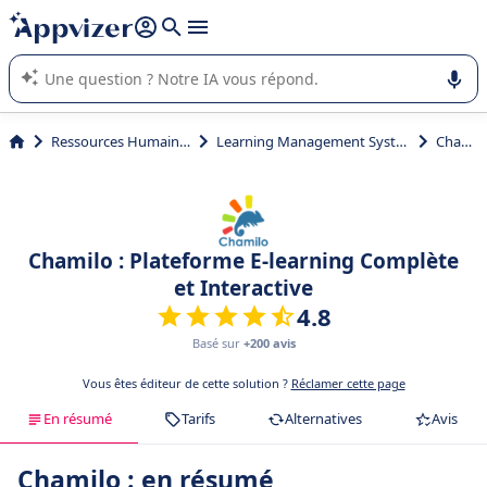
répondre (plusieurs lignes avec
shift + entrée
).
L'IA de Appvizer vous guide dans l'utilisation ou la sélection de
logiciel SaaS en entreprise.
Ressources Humaines (RH)
Learning Management System (LMS)
Chamilo
Chamilo : Plateforme E-learning Complète
et Interactive
4.8
Basé sur
+200 avis
Vous êtes éditeur de cette solution ?
Réclamer cette page
En résumé
Tarifs
Alternatives
Avis
Chamilo : en résumé