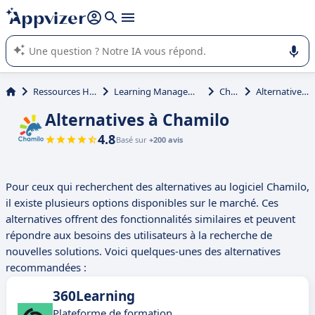
répondre (plusieurs lignes avec
shift + entrée
).
L'IA de Appvizer vous guide dans l'utilisation ou la sélection de
logiciel SaaS en entreprise.
Ressources Humaines (RH)
Learning Management System (LMS)
Chamilo
Alternatives à Chamilo
Alternatives à Chamilo
4.8
Basé sur
+200 avis
Pour ceux qui recherchent des alternatives au logiciel Chamilo,
il existe plusieurs options disponibles sur le marché. Ces
alternatives offrent des fonctionnalités similaires et peuvent
répondre aux besoins des utilisateurs à la recherche de
nouvelles solutions. Voici quelques-unes des alternatives
recommandées :
360Learning
Plateforme de formation