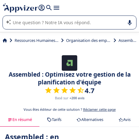
répondre (plusieurs lignes avec
shift + entrée
).
L'IA de Appvizer vous guide dans l'utilisation ou la sélection de
logiciel SaaS en entreprise.
Ressources Humaines (RH)
Organisation des employés
Assembled
Assembled : Optimisez votre gestion de la
planification d'équipe
4.7
Basé sur
+200 avis
Vous êtes éditeur de cette solution ?
Réclamer cette page
En résumé
Tarifs
Alternatives
Avis
Assembled : en