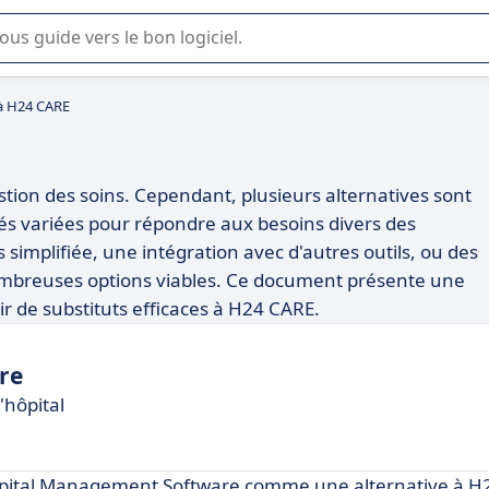
lisation ou la sélection de logiciel SaaS en entreprise.
 à H24 CARE
estion des soins. Cependant, plusieurs alternatives sont
tés variées pour répondre aux besoins divers des
 simplifiée, une intégration avec d'autres outils, ou des
 nombreuses options viables. Ce document présente une
r de substituts efficaces à H24 CARE.
re
'hôpital
Hospital Management Software comme une alternative à H