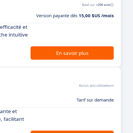
Basé sur
+200 avis
Version payante dès
15,00 $US /mois
fficacité et
he intuitive
En savoir plus
Aucun avis utilisateurs
Tarif sur demande
ante et
 facilitant