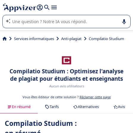
répondre (plusieurs lignes avec
shift + entrée
).
L'IA de Appvizer vous guide dans l'utilisation ou la sélection de
logiciel SaaS en entreprise.
Services informatiques
Anti-plagiat
Compilatio Studium
Compilatio Studium : Optimisez l'analyse
de plagiat pour étudiants et enseignants
Aucun avis utilisateurs
Vous êtes éditeur de cette solution ?
Réclamer cette page
En résumé
Tarifs
Alternatives
Avis
Compilatio Studium :