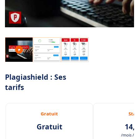
Plagiashield : Ses
tarifs
Gratuit
Star
Gratuit
14,9
/mois /uti