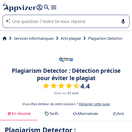
répondre (plusieurs lignes avec
shift + entrée
).
L'IA de Appvizer vous guide dans l'utilisation ou la sélection de
logiciel SaaS en entreprise.
Services informatiques
Anti-plagiat
Plagiarism Detector
Plagiarism Detector : Détection précise
pour éviter le plagiat
4.4
Basé sur
81 avis
Vous êtes éditeur de cette solution ?
Réclamer cette page
En résumé
Tarifs
Alternatives
Avis
Plagiarism Detector :