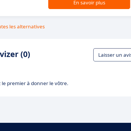
En savoir plus
utes les alternatives
izer (0)
Laisser un avi
 le premier à donner le vôtre.