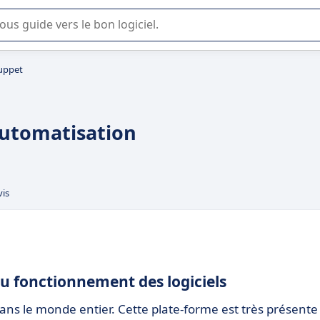
lisation ou la sélection de logiciel SaaS en entreprise.
uppet
automatisation
vis
u fonctionnement des logiciels
ans le monde entier. Cette plate-forme est très présente