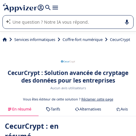
répondre (plusieurs lignes avec
shift + entrée
).
L'IA de Appvizer vous guide dans l'utilisation ou la sélection de
logiciel SaaS en entreprise.
Services informatiques
Coffre-fort numérique
CecurCrypt
CecurCrypt : Solution avancée de cryptage
des données pour les entreprises
Aucun avis utilisateurs
Vous êtes éditeur de cette solution ?
Réclamer cette page
En résumé
Tarifs
Alternatives
Avis
CecurCrypt : en