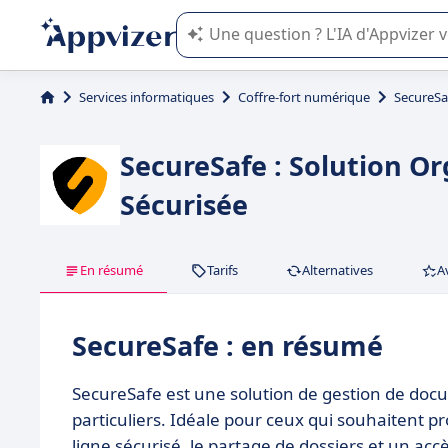
L'IA de Appvizer vous guide dans l'uti
Services informatiques
Coffre-fort numérique
SecureSa
SecureSafe : Solution O
Sécurisée
En résumé
Tarifs
Alternatives
A
SecureSafe : en résumé
SecureSafe est une solution de gestion de docu
particuliers. Idéale pour ceux qui souhaitent pro
ligne sécurisé, le partage de dossiers et un acc