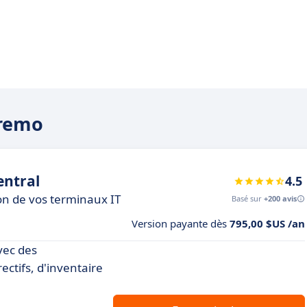
premo
ntral
4.5
ion de vos terminaux IT
Basé sur
+200 avis
Version payante dès
795,00 $US /an
vec des
ectifs, d'inventaire