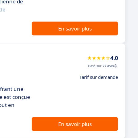
idienne de
 de
En savoir plus
4.0
Basé sur
77 avis
Tarif sur demande
ffrant une
me est conçue
out en
En savoir plus