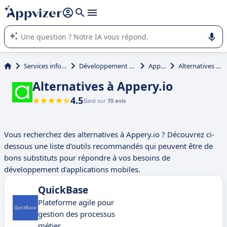
répondre (plusieurs lignes avec
shift + entrée
).
L'IA de Appvizer vous guide dans l'utilisation ou la sélection de
logiciel SaaS en entreprise.
Services informatiques
Développement d'applications
Appery.io
Alternatives à Appery.io
Alternatives à Appery.io
4.5
Basé sur
70 avis
Vous recherchez des alternatives à Appery.io ? Découvrez ci-
dessous une liste d'outils recommandés qui peuvent être de
bons substituts pour répondre à vos besoins de
développement d'applications mobiles.
QuickBase
Plateforme agile pour
gestion des processus
métier