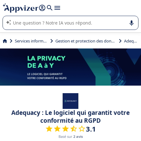
répondre (plusieurs lignes avec
shift + entrée
).
L'IA de Appvizer vous guide dans l'utilisation ou la sélection de
logiciel SaaS en entreprise.
Services informatiques
Gestion et protection des données (RGPD)
Adequacy
Adequacy : Le logiciel qui garantit votre
conformité au RGPD
3.1
Basé sur
2 avis