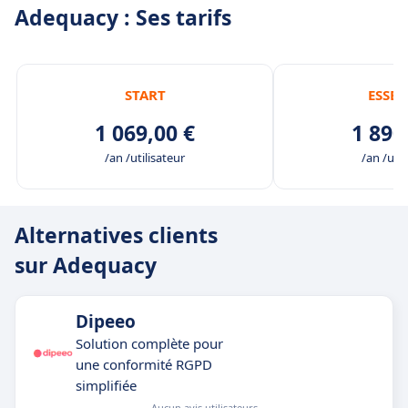
Adequacy : Ses tarifs
START
ESSEN
1 069,00 €
1 890
/an /utilisateur
/an /util
Alternatives clients
sur Adequacy
Dipeeo
Solution complète pour
une conformité RGPD
simplifiée
Aucun avis utilisateurs