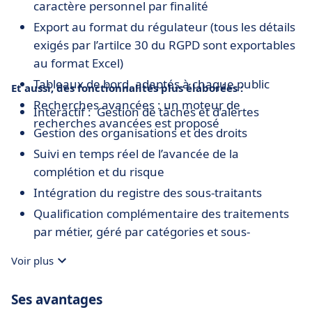
caractère personnel par finalité
Export au format du régulateur (tous les détails
exigés par l’artilce 30 du RGPD sont exportables
au format Excel)
Tableaux de bord, adaptés à chaque public
Et aussi, des fonctionnalités plus élaborées :
Recherches avancées : un moteur de
Interactif : Gestion de tâches et d’alertes
recherches avancées est proposé
Gestion des organisations et des droits
Suivi en temps réel de l’avancée de la
complétion et du risque
Intégration du registre des sous-traitants
Qualification complémentaire des traitements
par métier, géré par catégories et sous-
catégories
Voir plus
Ses avantages