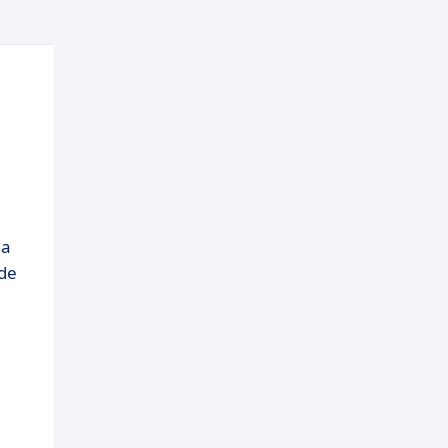
la
 de