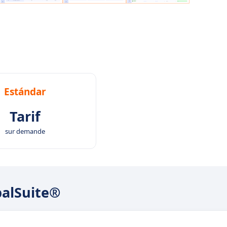
Estándar
Tarif
sur demande
balSuite®