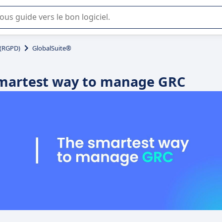
lisation ou la sélection de logiciel SaaS en entreprise.
 (RGPD)
GlobalSuite®
smartest way to manage GRC