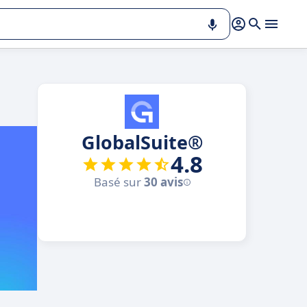
GlobalSuite®
4.8
Basé sur
30 avis