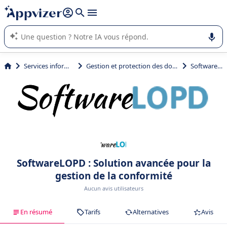
répondre (plusieurs lignes avec
shift + entrée
).
L'IA de Appvizer vous guide dans l'utilisation ou la sélection de
logiciel SaaS en entreprise.
Services informatiques
Gestion et protection des données (RGPD)
SoftwareLOPD
SoftwareLOPD : Solution avancée pour la
gestion de la conformité
Aucun avis utilisateurs
En résumé
Tarifs
Alternatives
Avis