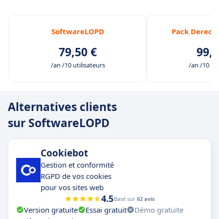
SoftwareLOPD
Pack Derecho
79,50 €
99,5
/an /10 utilisateurs
/an /10 uti
Alternatives clients
sur SoftwareLOPD
Cookiebot
Gestion et conformité
RGPD de vos cookies
pour vos sites web
4.5
Basé sur
62 avis
Version gratuite
Essai gratuit
Démo gratuite