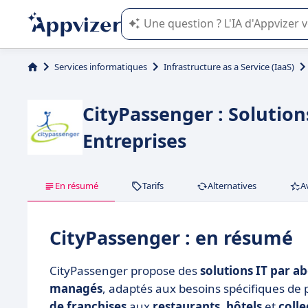
L'IA de Appvizer vous guide dans l'uti
Services informatiques
Infrastructure as a Service (IaaS)
CityPassenger : Solution
Entreprises
En résumé
Tarifs
Alternatives
A
CityPassenger : en résumé
CityPassenger propose des
solutions IT par 
managés
, adaptés aux besoins spécifiques de 
de franchises
aux
restaurants
,
hôtels
et
colle