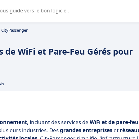
lisation ou la sélection de logiciel SaaS en entreprise.
CityPassenger
s de WiFi et Pare-Feu Gérés pour
vis
abonnement
, incluant des services de
WiFi et de pare-feu
plusieurs industries. Des
grandes entreprises
et
réseau
ctivités locales
, CityPassenger simplifie l'infrastructure 