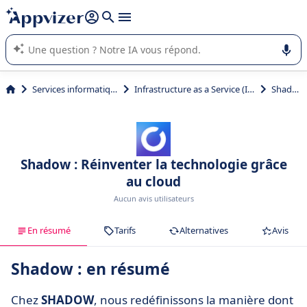
répondre (plusieurs lignes avec
shift + entrée
).
L'IA de Appvizer vous guide dans l'utilisation ou la sélection de
logiciel SaaS en entreprise.
Services informatiques
Infrastructure as a Service (IaaS)
Shadow
Shadow : Réinventer la technologie grâce
au cloud
Aucun avis utilisateurs
En résumé
Tarifs
Alternatives
Avis
Shadow : en résumé
Chez
SHADOW
, nous redéfinissons la manière dont