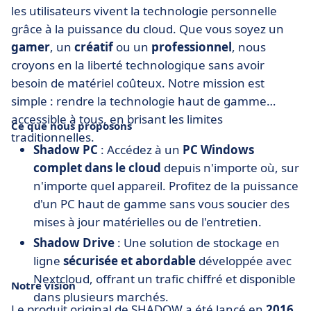
les utilisateurs vivent la technologie personnelle
grâce à la puissance du cloud. Que vous soyez un
gamer
, un
créatif
ou un
professionnel
, nous
croyons en la liberté technologique sans avoir
besoin de matériel coûteux. Notre mission est
simple : rendre la technologie haut de gamme
accessible à tous, en brisant les limites
Ce que nous proposons
traditionnelles.
Shadow PC
: Accédez à un
PC Windows
complet dans le cloud
depuis n'importe où, sur
n'importe quel appareil. Profitez de la puissance
d'un PC haut de gamme sans vous soucier des
mises à jour matérielles ou de l'entretien.
Shadow Drive
: Une solution de stockage en
ligne
sécurisée et abordable
développée avec
Nextcloud, offrant un trafic chiffré et disponible
Notre vision
dans plusieurs marchés.
Le produit original de SHADOW a été lancé en
2016
,