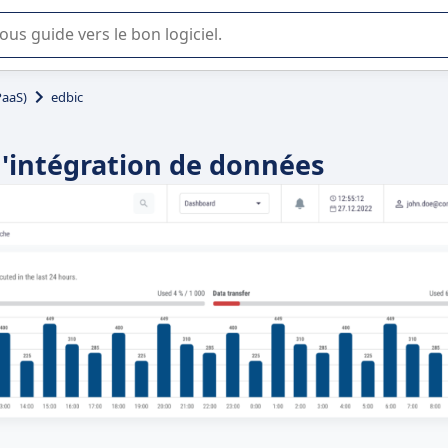
lisation ou la sélection de logiciel SaaS en entreprise.
PaaS)
edbic
d'intégration de données