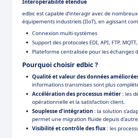
Interopérabilité étendue
edbic est capable d’interagir avec de nombreux
équipements industriels (IIoT), en agissant co
Connexion multi-systèmes
Support des protocoles EDI, API, FTP, MQTT, 
Plateforme centralisée pour les échanges
Pourquoi choisir edbic ?
Qualité et valeur des données améliorée
informations transmises sont plus complètes
Accélération des processus métier
: les d
opérationnelle et la satisfaction client.
Souplesse d’intégration
: la solution s’a
permet une migration fluide depuis d'aut
Visibilité et contrôle des flux
: les process
détecter les anomalies ou optimiser les pe