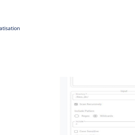
hesse fonctionnelle d’edbic permet de répondre aux besoi
utures de l’organisation.
atisation