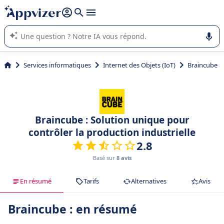
répondre (plusieurs lignes avec
shift + entrée
).
L'IA de Appvizer vous guide dans l'utilisation ou la sélection de
logiciel SaaS en entreprise.
Services informatiques
Internet des Objets (IoT)
Braincube
Braincube : Solution unique pour
contrôler la production industrielle
2.8
Basé sur
8 avis
En résumé
Tarifs
Alternatives
Avis
Braincube : en résumé