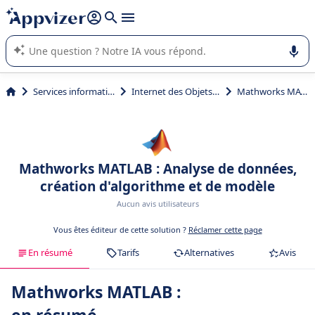
répondre (plusieurs lignes avec
shift + entrée
).
L'IA de Appvizer vous guide dans l'utilisation ou la sélection de
logiciel SaaS en entreprise.
Services informatiques
Internet des Objets (IoT)
Mathworks MATLAB
Mathworks MATLAB : Analyse de données,
création d'algorithme et de modèle
Aucun avis utilisateurs
Vous êtes éditeur de cette solution ?
Réclamer cette page
En résumé
Tarifs
Alternatives
Avis
Mathworks MATLAB :