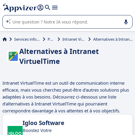
répondre (plusieurs lignes avec
shift + entrée
).
L'IA de Appvizer vous guide dans l'utilisation ou la sélection de
logiciel SaaS en entreprise.
Services informatiques
Portail
Intranet VirtuelTime
Alternatives à Intranet VirtuelTime
Alternatives à Intranet
VirtuelTime
Intranet VirtuelTime est un outil de communication interne
efficace, mais vous cherchez peut-être d'autres solutions plus
adaptées à vos besoins. Découvrez ci-dessous une liste
d'alternatives à Intranet VirtuelTime qui pourraient
correspondre davantage à vos attentes et à vos objectifs.
Igloo Software
Boostez Votre