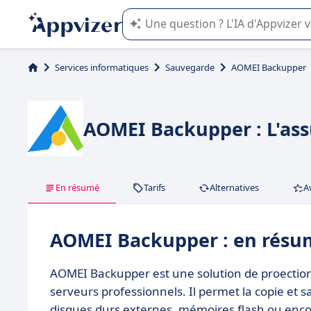
L'IA de Appvizer vous guide dans l'uti
Services informatiques
Sauvegarde
AOMEI Backupper
AOMEI Backupper : L'ass
En résumé
Tarifs
Alternatives
A
AOMEI Backupper : en résu
AOMEI Backupper est une solution de proectio
serveurs professionnels. Il permet la copie et
disques durs externes, mémoires flash ou encor