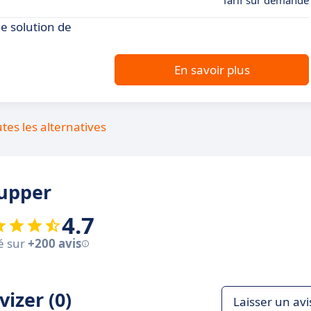
Tarif sur demande
e solution de
En savoir plus
utes les alternatives
kupper
4.7
é sur
+200 avis
izer (0)
Laisser un avi