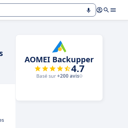
s
AOMEI Backupper
4.7
Basé sur
+200 avis
es