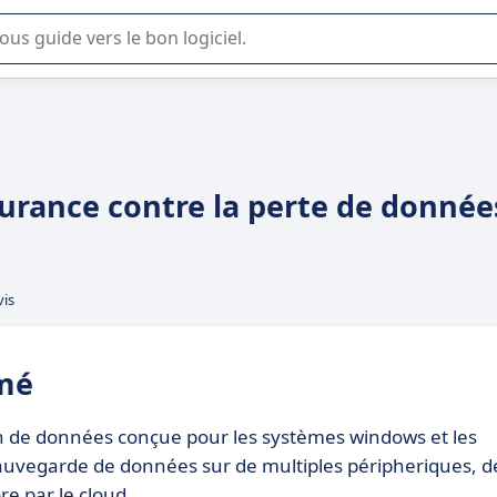
lisation ou la sélection de logiciel SaaS en entreprise.
urance contre la perte de donnée
vis
mé
n de données conçue pour les systèmes windows et les
 sauvegarde de données sur de multiples péripheriques, d
e par le cloud.